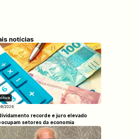
is notícias
olitica
08/2026
dividamento recorde e juro elevado
eocupam setores da economia