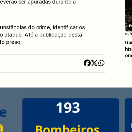
deverão ser apuradas durante a
P
cunstâncias do crime, identificar os
o ataque. Até a publicação desta
09/
do preso.
Ga
his
on