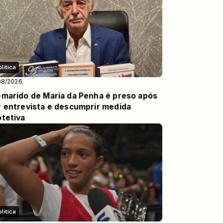
olitica
08/2026
-marido de Maria da Penha é preso após
r entrevista e descumprir medida
otetiva
olitica