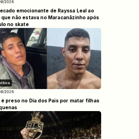
08/2026
recado emocionante de Rayssa Leal ao
i que não estava no Maracanãzinho após
ulo no skate
olitica
08/2026
 é preso no Dia dos Pais por matar filhas
quenas