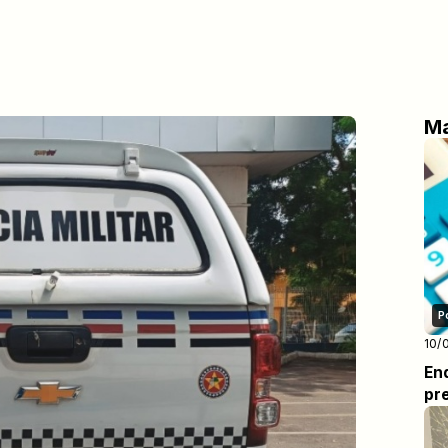
Ma
P
10/
En
pr