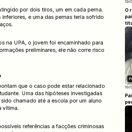
10/
tingido por dois tiros, um em cada perna.
O 
inferiores, e uma das pernas teria sofrido
pa
tít
haços.
os na UPA, o jovem foi encaminhado para
formações preliminares, ele não corre risco
o
P
apontam que o caso pode estar relacionado
10/
studante. Uma das hipóteses investigadas
Pai
a sido chamado até a escola por um aluno
pe
 vítima.
possíveis referências a facções criminosas