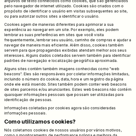
arquivos de texto conhecidos como cookies, que são gerenciados
pelo navegador de internet utilizado. Cookies são criados com o
propósito de identificar o usuário em visitas subsequentes ao site,
ou para autorizar outros sites a identificar o usuário.
Cookies agem de maneiras diferentes para aprimorar a sua
experiência ao navegar em um site. Por exemplo, eles podem
lembrar as suas preferências em sites que você visita
frequentemente, lembrar seu usuário, carrinho de compras e ajudar a
navegar de maneira mais eficiente. Além disso, cookies também
servem para que propagandas exibidas atendam melhor aos seus
interesses. Alguns dados coletados servem também para identificar
padrões de navegação e localização geográfica aproximada.
Alguns sites contém também imagens conhecidas como "web
beacons". Eles são responsáveis por coletar informações limitadas,
incluindo o número do cookie, data, hora e um registro da página
onde ele está inserido. Sites também podem conter web beacons
de sites parceiros e/ou anunciantes. Estes web beacons não contém
quaisquer informações pessoais que possam ser utilizadas para
identificação de pessoas.
Informações coletadas por cookies agora são consideradas
informações pessoais.
Como utilizamos cookies?
Nós coletamos cookies de nossos usuários por vários motivos,
como o monitoramento de performance própria e melhora da