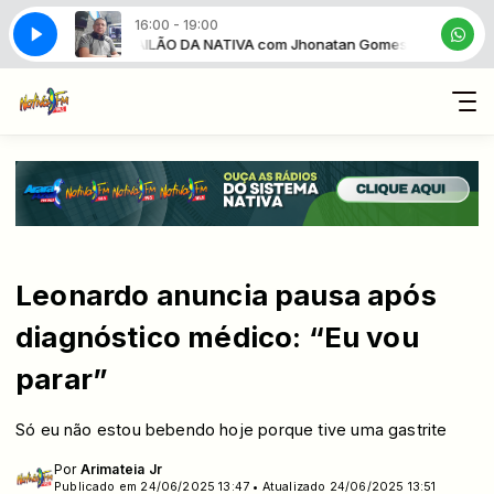
16:00 - 19:00
onatan Gomes
va FM
A VOZ DO BRASIL com Nativa FM
BAILÃO DA NATIVA com Jhonatan Gomes
Leonardo anuncia pausa após
diagnóstico médico: “Eu vou
parar”
Só eu não estou bebendo hoje porque tive uma gastrite
Por
Arimateia Jr
Publicado em 24/06/2025 13:47 • Atualizado 24/06/2025 13:51